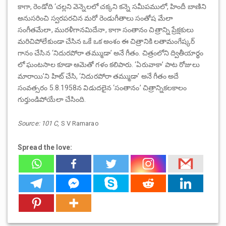
కాగా, రెండోది ‘చల్లని వెన్నెలలో చక్కని కన్నె సమీపములో, హిందీ బాణిని
అనుసరించి స్వరపరచిన మరో రెండుగీతాలు సంతోష మేలా
సంగీతమేలా, మురళీగానమిదేనా, కాగా సంతానం చిత్రాన్ని ప్రేక్షకులు
మరిచిపోలేకుండా చేసిన ఒకే ఒక అంశం ఈ చిత్రానికి లతామంగేష్కర్
గానం చేసిన ‘నిదురపోరా తమ్ముడా’ అనే గీతం. చిత్రంలోని ద్వితీయార్థం
లో ఘంటసాల కూడా ఆమెతో గళం కలిపారు. ‘ఏరువాకా’ పాట రోజులు
మారాయి’ని హిట్ చేసి, ‘నిదురపోరా తమ్ముడా’ అనే గీతం అదే
సంవత్సరం 5.8.1958న విడుదలైన ‘సంతానం’ చిత్రాన్నికలకాలం
గుర్తుండిపోయేలా చేసింది.
Source: 101 C
, S V Ramarao
Spread the love: