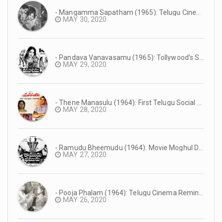
- Mangamma Sapatham (1965): Telugu Cinema Reminiscence #TeluguCinemaHistory
MAY 30, 2020
- Pandava Vanavasamu (1965): Tollywood’s Super Hit Mythology #TeluguCinemaHistory
MAY 29, 2020
- Thene Manasulu (1964): First Telugu Social Film in Eastmancolor | Superstar Krishna’s Debut as Main Lead | #TeluguCinemaHistory
MAY 28, 2020
- Ramudu Bheemudu (1964): Movie Moghul D Rama Naidu’s Suresh Productions Debut Film | NTR’s First Dual Role Film | #TeluguCinemaHistory
MAY 27, 2020
- Pooja Phalam (1964): Telugu Cinema Reminiscence #TeluguCinemaHistory
MAY 26, 2020