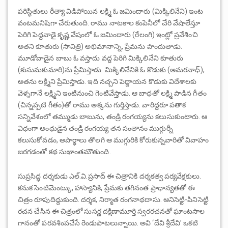
పరిస్థితులు రీత్యా విడిపోయిన లక్ష్మి ఓ జమిందారు (మిక్కిలినేని) ఇంట
వంటమనిషిగా చేరుతుంది. రాము నాటకాల కంపెనీలో చేరి వేషాలేస్తూ
పెరిగి పెద్దవాడై కృష్ణ వేషంలో ఓ జమిందారు (రేలంగి) ఇంట్లో ప్రవేశించి
అతని కూతురు (సావిత్రి) అభిమానాన్ని, ప్రేమను పొందుతాడు.
మూడోవాడైన బాబు ఓ వస్తాదు వద్ద పెరిగి మిక్కిలినేని కూతురు
(కుసుమకుమారి)ను ప్రీమిస్తాడు. మిక్కిలినేనికి ఓ కొడుకు (అమరనాధ్),
అతను లక్ష్మిని ప్రేమిస్తాడు. ఇది నచ్చని పెద్దాయన కొడుకు విదేశాలకు
వెళ్ళగానే లక్ష్మిని ఇంటినుంచి గెంటివేస్తాడు. ఆ బాధతో లక్ష్మి పాడిన గీతం
(చిన్నప్పటి గీతం)తో రాము అక్కను గుర్తిస్తాడు. వారిద్దరూ పతాక
సన్నివేశంలో తమ్ముడు బాబును, తండ్రి రంగయ్యను కలుసుకుంటారు. ఆ
విధంగా అంధుడైన తండ్రి రంగయ్య తన సంతానం ముగ్గుర్నీ
కలుసుకోవడం, అపార్థాలు తొలగి ఆ ముగ్గురికి కోరుకున్నవారితో వివాహం
జరగడంతో కథ సుఖాంతమౌతుంది.
సుప్రసిద్ధ దర్శకుడు ఎల్.వి.ప్రసాద్ ఈ చిత్రానికి దర్శకత్వ పర్యవేక్షకులు.
కనుక సెంటిమెంట్కు, హాస్యానికి, ప్రేమకు తగినంత ప్రాధాన్యతతో ఈ
చిత్రం రూపుదిద్దుకుంది. దర్శక, నిర్మాత రంగనాథదాసు. ఆనిసెట్టి-పినిసెట్టి
రచన చేసిన ఈ చిత్రంలో సుసర్ణ దక్షిణామూర్తి స్వరరచనతో ఘాంటసాల
గానంతో పరవశింపచేసే రెండుపాటలున్నాయి. అవి ‘దేవి శ్రీదేవి’ ఒకటి