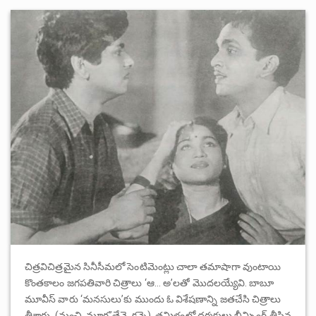
చిత్రవిచిత్రమైన సినీసీమలో సెంటిమెంట్లు చాలా తమాషాగా వుంటాయి
కొంతకాలం జగపతివారి చిత్రాలు ‘ఆ… అ’లతో మొదలయ్యేవి. బాబూ
మూవీస్ వారు ‘మనసులు’కు ముందు ఓ విశేషణాన్ని జతచేసి చిత్రాలు
తీశారు. (మంచి, మూగ”తేనె, కన్నె), తమిళంలో దర్శకులు భీమ్సింగ్ తీసిన