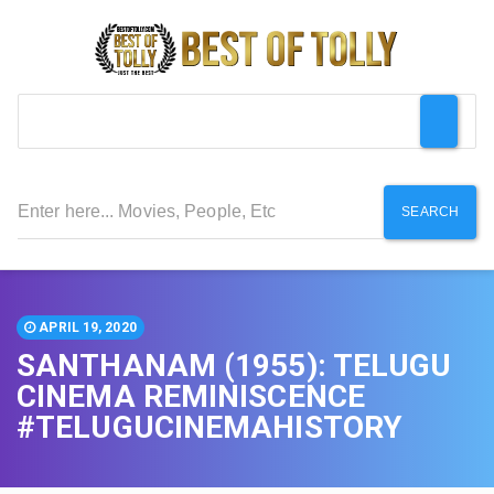
SEARCH
APRIL 19, 2020
SANTHANAM (1955): TELUGU
CINEMA REMINISCENCE
#TELUGUCINEMAHISTORY