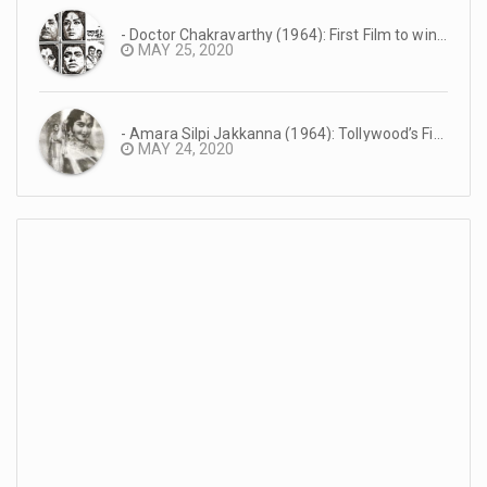
- Doctor Chakravarthy (1964): First Film to win the Nandi Award #TeluguCinemaHistory
MAY 25, 2020
- Amara Silpi Jakkanna (1964): Tollywood’s First Eastmancolor Production #TeluguCinemaHistory
MAY 24, 2020