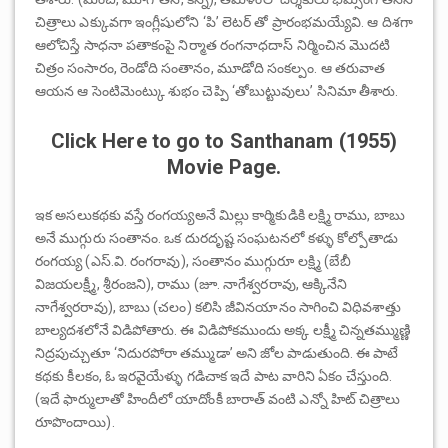
చిత్రాలు ఎక్కువగా ఇంగ్లీషులోని ‘పి’ లెటర్ తో ప్రారంభమయ్యేవి. ఆ దిశగా
ఆలోచిస్తే సాధనా పతాకంపై నిర్మాత రంగనాధదాస్ నిర్మించిన మొదటి
చిత్రం సంసారం, రెండోది సంతానం, మూడోది సంకల్పం. ఆ తరువాత
ఆయన ఆ సెంటిమెంట్కు శుభం చెప్పి ‘తోబుట్టువులు’ సినిమా తీశారు.
Click Here to go to Santhanam (1955)
Movie Page.
ఇక అసలుకథకు వస్తే రంగయ్యఅనే మిల్లు కార్మికుడికి లక్ష్మి రాము, బాబు
అనే ముగ్గురు సంతానం. ఒక దురదృష్ట సంఘటనలో కళ్ళు కోల్పోతాడు
రంగయ్య (ఎస్.వి. రంగరావు), సంతానం ముగ్గురూ లక్ష్మి (బేబీ
విజయలక్ష్మీ, శ్రీరంజని), రాము (జూ. నాగేశ్వరరావు, ఆక్కినేని
నాగేశ్వరరావు), బాబు (చలం) కలిసి జీవినయానం సాగించి విధివశాత్తు
బాల్యదశలోనే విడిపోతారు. ఈ విడిపోకముందు అక్క లక్ష్మీ చిన్నతమ్ముణ్ణి
నిద్రపుచ్చుతూ ‘నిదురపోరా తమ్ముడా’ అని జోల పాడుతుంది. ఈ
పా
టే
కథకు కీలకం, ఓ ఇరవైయేళ్ళు గడిచాక ఇదే పాట వారిని ఏకం చేస్తుంది.
(ఇదే ఫార్ములాతో హిందీలో యాదోంకీ బారాత్ వంటి ఎన్నో హిట్ చిత్రాలు
రూపొందాయి).