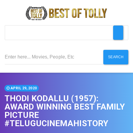
SEARCH
APRIL 29, 2020
THODI KODALLU (1957):
AWARD WINNING BEST FAMILY
PICTURE
#TELUGUCINEMAHISTORY