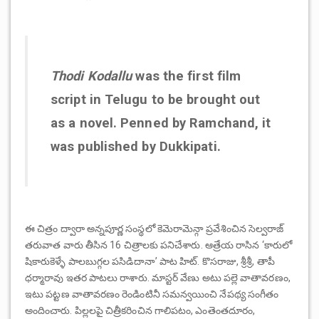
Thodi Kodallu
was the first film
script in Telugu to be brought out
as a novel. Penned by Ramchand, it
was published by Dukkipati.
ఈ చిత్రం ద్వారా అన్నపూర్ణ సంస్థలో కెమెరామెన్గా ప్రవేశించిన సెల్వరాజ్
తరువాత వారు తీసిన 16 చిత్రాలకు పనిచేశారు. ఆత్రేయ రాసిన ‘కారులో
షికారుకెళ్ళే పాలబుగ్గల పసిడిదానా’ పాట హిట్. కొసరాజు, శ్రీశ్రీ, తాపీ
ధర్మారావు ఇతర పాటలు రాశారు. మాస్టర్ వేణు అటు పల్లె వాతావరణం,
ఇటు పట్టణ వాతావరణం రెండింటినీ సమన్వయించి నేపథ్య సంగీతం
అందించారు. పిల్లలపై చిత్రీకరించిన గాలిపటం, ఎంతెంతదూరం,