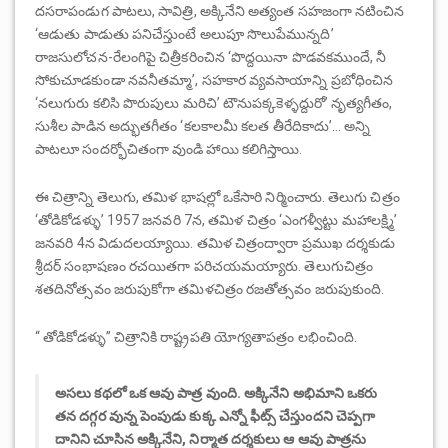
దసరాపండుగ పాటలు, సావిత్రి, అక్కినేని అత్యంత సహజంగా నటించిన
‘ఆడుతు పాడుతు పనిచేస్తుంటే అలుపూ సొలుపేమున్నది’
రాజసులోచన-రేలంగిపై చిత్రీకరించిన ‘పొద్దయినా పొడవకముందే, నీ
సోకుచూడకుండా నవనీతమ్మా’, సహకార వ్యవసాయాన్ని ప్రబోధించిన
‘నలుగురు కలిసి పొరుపులు మరిచి’ టౌనుపక్కకెళ్ళద్దురో’ నృత్యగీతం,
సుశీల పాడిన అద్భుతగీతం ‘కలకాలమీ కలత తీరేదికాదు’… అన్ని
పాటలూ సందర్భోచితంగా వుండి హాయి కలిగిస్తాయి.
ఈ చిత్రాన్ని తెలుగు, తమిళ భాషల్లో ఒకేసారి నిర్మించారు. తెలుగు చిత్రం
‘తోడికోడళ్ళు’ 1957 జనవరి 7న, తమిళ చిత్రం ‘ఎంగళ్వీట్టు మహాలక్ష్మి’
జనవరి 4న విడుదలయ్యాయి. తమిళ చిత్రంద్వారా ప్రముఖ దర్శకుడు
శ్రీదర్ సంభాషణం రచయితగా పరిచయమయ్యారు. తెలుగుచిత్రం
శతదినోత్సవం జరుపుకోగా తమిళచిత్రం రజతోత్సవం జరుపుకుంది.
“ తోడికోడళ్ళు” చిత్రానికి రాష్ట్రపతి యోగ్యతాపత్రం లభించింది.
అసలు కథలో ఒక ఆవు పాత్ర వుంది. అక్కినేని అభిమాని ఒకరు
తన దగ్గర వున్న పెంపుడు కుక్క ఎన్నో ఫీట్స్ చేస్తుందని చెప్పగా
దానిని చూసిన అక్కినేని, నిర్మాత దర్శకులు ఆ ఆవు పాత్రను