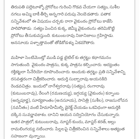
తిరుపతి పల్లెటూళ్ళో ప్రోనోటు గురించి గొడవ చేయగా సత్యం, సుశీల
నగలు అమ్మి బాకీ తీర్చి అన్నగారి పరుపు నెలబెడతారు. పతాక
సన్నివేశంలో ఈ విషయం చర్చకు రాగా వైకుంఠం ప్రోనోటు కాజేసి
పారిపోతాడు. సత్యం పెంచిన కుక్క, జిమ్మీ వైకుంఠంను తరిమికొట్టి
ప్రోనోటు తీసుకువస్తుంది. కుటుంబరావు నిజానిజాలు గ్రహిస్తాడు.
అనసూయ పళ్చాత్తావంతో తోడికోడళ్ళు ఏకమౌతారు.
మహిళా సెంటిమెంట్తో ముడి పడ్డ టైటిల్ కు తగ్గట్టు కథాగమనం
సాగుతుంది. వైకుంఠం పాత్రను, కుక్క పాత్రను కల్పించారు. ఆద్యంతం
రక్తికట్టలా సీనేరియో రూపొందించారు. అందుకు తగ్గట్టు ప్రతి సన్నివేశాన్ని
రసవత్తరంగా చిత్రీకరించారు. ఆదుర్తి సుబ్బారావు ఆయనకిది
రెండవచిత్రం. ఇందులో నాగేశ్వరరావు (సత్యం), రంగారావు
(కుటుంబరావు), రేలంగి (రమణయ్య), జగ్గయ్య (వైకుంఠం) కన్నాంబ
(అన్నపూర్ణ), సూర్యకాంతం (అనసూయ), సానిత్రి (సుశీల), రాజసులోచన
(నవనీతం) వంటి హేమాహేమీల్ని డైరెక్ట్ చేయడం ఒకవిధంగా ఆదుర్తికి
దక్కిన సువర్ణావకాశం. దానిని ఆయన సద్వినియోగం చేసుకున్నారు.
ఇతర పాత్రలో, కుటుంబరావు, నూస్టర్ కుందు, మాస్టర్ శరత్, అల్లు
రామలింగయ్య నటించారు. పిల్లలపై చిత్రీకరించిన సన్నివేశాలు అత్యంత
సహజంగా వున్నాయి.