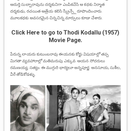
ఆదుర్తి సుబ్బారావును దర్శకునిగా ఎంపికచేసి ఆ కథకు నిర్మాత
దర్శకుడు, రచయిత ఆత్రేయ కలిసి స్క్రీన్ప్లే రూపొందించారు.
మూలకథకు అవసరమైన చిన్నచిన్న మార్పులు కూడా చేశారు.
Click Here to go to Thodi Kodallu (1957)
Movie Page.
పేరున్న లాయరు కుటుంబరావు ఈయనకు కోర్టు విషయాల్లో తప్ప
మిగతా వ్యవహారాల్లో మతిమరుపు ఎక్కువ. ఆయన సోదరులు
రమణయ్య, సత్యం. ఈ ముగ్గురి భార్యలూ అన్నపూర్ణ. అనసూయ, సుశీల,
వీరే తోడికోడళ్ళు.