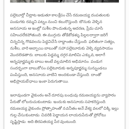
పల్లెటూర్లో చీట్లాట ఆడుతూ కాలక్షేపం చేసే రమణయ్య దంపతులకు
పండుగకు రమ్మని పట్నం నుంచి కబురొస్తుంది. టౌనుకు వెళ్ళిన
అనసూయ ఆ ఇంట్లో సుశీల పొందుతున్న ఆదరణ, ప్రేమ చూసి
సహించలేకపోతుంది. ఈ ముగ్గురు తోడికోడళ్ళు పిల్లలద్వారా జరిగే
చిన్నచిన్న గొడవలను పెద్దవిచేసి రాద్దాంతం చేస్తుంది. ఫలితంగా సత్యం,
నుశీల, వారి అబ్బాయి బాబుతో సహా పల్లెటూరుకు వెళ్ళి వ్యవసాయం
మొదలెడతారు. బాబుకు పెద్దమ్మ దగ్గర మాలిమి ఎక్కువ, అలాగే
అన్నపూర్ణమ్మకు బాబు అంటే వల్లమాలిన అభిమానం. పండుగ
సందర్భంగా బాబుకోసం పల్లెటూరుకు అన్నపూర్ణమ్మ సున్నుండలు
పంపిస్తుంది, అనసూయ వాటిని అందకుండా చేస్తుంది. దాంతో
అభిప్రాయబేధాలు ఇంకా పెరుగుతాయి.
ఇలావుండగా వైకుంఠం అనే దూరపు బంధువు రమణయ్యను వ్యాపారం
పేరుతో లోబరుచుకుంటాడు. ఇందుకు అనసూయ సహకరిస్తుంది.
రమణయ్య వైకుంఠం ప్రోత్సాహంతో నవనీతం అనే వేశ్య వలలో చిక్కి ఇల్లు
గుల్ల చేసుకుంటాడు. చివరికి పెద్దాయన లాయరుపేరుతో ప్రోనోటు
సృష్టిస్తాడు. అది తిరపతయ్య పేర వుంటుంది.