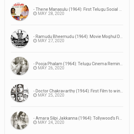
- Thene Manasulu (1964): First Telugu Social Film in Eastmancolor | Superstar Krishna’s Debut as Main Lead | #TeluguCinemaHistory
MAY 28, 2020
- Ramudu Bheemudu (1964): Movie Moghul D Rama Naidu’s Suresh Productions Debut Film | NTR’s First Dual Role Film | #TeluguCinemaHistory
MAY 27, 2020
- Pooja Phalam (1964): Telugu Cinema Reminiscence #TeluguCinemaHistory
MAY 26, 2020
- Doctor Chakravarthy (1964): First Film to win the Nandi Award #TeluguCinemaHistory
MAY 25, 2020
- Amara Silpi Jakkanna (1964): Tollywood’s First Eastmancolor Production #TeluguCinemaHistory
MAY 24, 2020