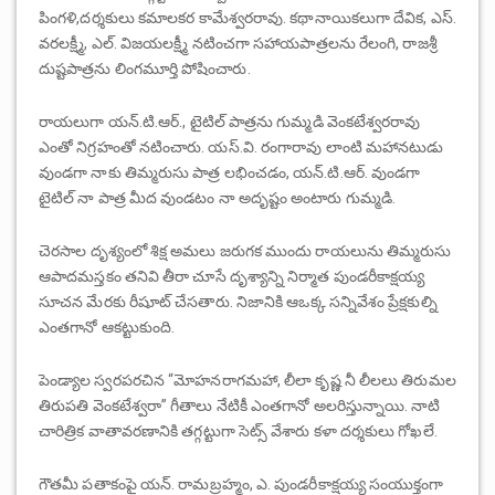
పింగళి,దర్శకులు కమాలకర కామేశ్వరరావు. కథానాయికలుగా దేవిక, ఎస్.
వరలక్ష్మీ, ఎల్. విజయలక్ష్మీ నటించగా సహాయపాత్రలను రేలంగి, రాజశ్రీ
దుష్టపాత్రను లింగమూర్తి పోషించారు.
రాయలుగా యన్.టి.ఆర్., టైటిల్ పాత్రను గుమ్మడి వెంకటేశ్వరరావు
ఎంతో నిగ్రహంతో నటించారు. యస్.వి. రంగారావు లాంటి మహానటుడు
వుండగా నాకు తిమ్మరుసు పాత్ర లభించడం, యన్.టి.ఆర్. వుండగా
టైటిల్ నా పాత్ర మీద వుండటం నా అదృష్టం అంటారు గుమ్మడి.
చెరసాల దృశ్యంలో శిక్ష అమలు జరుగక ముందు రాయలును తిమ్మరుసు
ఆపాదమస్తకం తనివి తీరా చూసే దృశ్యాన్ని నిర్మాత పుండరీకాక్షయ్య
సూచన మేరకు రీషూట్ చేసతారు. నిజానికి ఆఒక్క సన్నివేశం ప్రేక్షకుల్ని
ఎంతగానో ఆకట్టుకుంది.
పెండ్యాల స్వరపరచిన “మోహనరాగమహా, లీలా కృష్ణ నీ లీలలు తిరుమల
తిరుపతి వెంకటేశ్వరా” గీతాలు నేటికీ ఎంతగానో అలరిస్తున్నాయి. నాటి
చారిత్రిక వాతావరణానికి తగ్గట్టుగా సెట్స్ వేశారు కళా దర్శకులు గోఖలే.
గౌతమీ పతాకంపై యన్. రామబ్రహ్మం, ఎ. పుండరీకాక్షయ్య సంయుక్తంగా