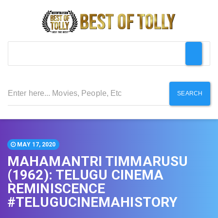
SEARCH
MAY 17, 2020
MAHAMANTRI TIMMARUSU
(1962): TELUGU CINEMA
REMINISCENCE
#TELUGUCINEMAHISTORY