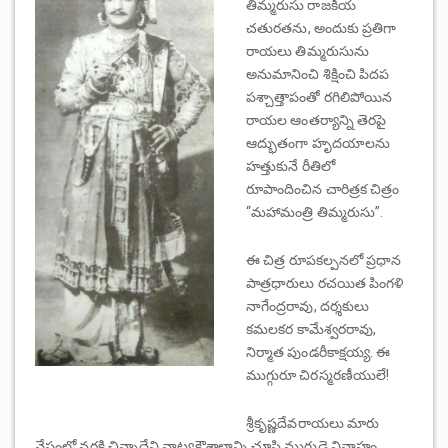
తిమ్మరుసు రాజకీయ
చతురతను, అందుకు ప్రతిగా
రాయలు తిమ్మరుసును
అనుమానించి శిక్షించి పిదప
పశ్చాత్తాపంతో రగిలిపోయిన
రాయల ఆంతర్యాన్ని తెరపై
ఆద్భుతంగా హృదయాలను
హత్తుకునే రీతిలో
రూపాందించిన చారిత్రక చిత్రం
“మహామంత్రి తిమ్మరుసు”.
ఈ చిత్ర రూపకల్పనలో ప్రధాన
పాత్రధారులు రచయిత పింగళి
నాగేంద్రరావు, దర్శకులు
కమలకర కామేశ్వరరావు,
నిర్మాత పుండరీకాక్షయ్య. ఈ
ముగ్గురూ చిరస్మరణీయులే!
శ్రీకృష్ణదేవరాయలు మారు
వేషంలో నర్తకి చిన్నాదేవి నాట్యకౌశాలాన్ని చూసి ముగ్గుడై వివాహం