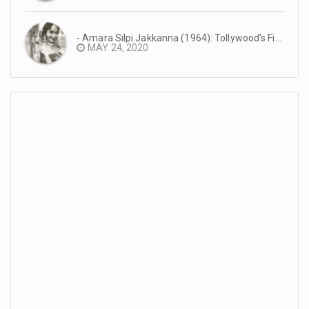
- Amara Silpi Jakkanna (1964): Tollywood’s First Eastmancolor Production #TeluguCinemaHistory
MAY 24, 2020