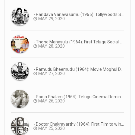
- Pandava Vanavasamu (1965): Tollywood’s Super Hit Mythology #TeluguCinemaHistory
MAY 29, 2020
- Thene Manasulu (1964): First Telugu Social Film in Eastmancolor | Superstar Krishna’s Debut as Main Lead | #TeluguCinemaHistory
MAY 28, 2020
- Ramudu Bheemudu (1964): Movie Moghul D Rama Naidu’s Suresh Productions Debut Film | NTR’s First Dual Role Film | #TeluguCinemaHistory
MAY 27, 2020
- Pooja Phalam (1964): Telugu Cinema Reminiscence #TeluguCinemaHistory
MAY 26, 2020
- Doctor Chakravarthy (1964): First Film to win the Nandi Award #TeluguCinemaHistory
MAY 25, 2020