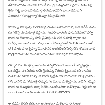
చేసుకుంటాడు. అంతకు ముందే మంత్రి తిమ్మరుసు నిర్ణయించడం వల్ల
శ్రీరంగపట్టణాధీసుని కుమార్తె తిరుమలదేవిని కూడా చేసుకుని
విజయనగర సామ్రాజ్యానికి పట్టాభిషిక్తుడౌతాడు.
కటకాన్ని పాలిస్తున్న ప్రతాపరుద్ర గజపతి అహంకారాన్ని అణచివేసేందుకు
గజపతిపై దండయాత్ర చేస్తాడు. గజపతి కూతురు పురుషవేషంలో వచ్చి
రాయలు ఔదార్యాన్ని చూసి ప్రేమిస్తుంది. తన కుమార్తె ద్వారా తన
విరోధియైన రాయలును సాధించాలనే పన్నాగంతో గజపతి రాయలుతో
తన కూతురు అన్నపూర్ణ వివాహానికి అంగీకరించి పెళ్ళి చేసి శోభనం నాటి
రాత్రి రాయలును అంతమొందించమని కుమార్తెకు సూచిస్తాడు.
తిమ్మరుసు యుక్తివల్ల ఆ గండం తప్పిపోతుంది. అయితే అన్నపూర్ణకు
బంధువైన హంవీరుడు ఆమె శ్రేయస్సు కోరుతున్నట్లు నటించి రాయల
మనసును కూడా మళ్ళించి వారికి పుట్టిన బాలరాయలకు విష ప్రయోగం
చేసి దానిని మహామంత్రి తిమ్మరుసు మీదకు మళ్ళీస్తాడు. దానిని నమ్మిన
రాయలు తిమ్మరుసు కళ్ళు పెరికించవలసినదిగా ఆదేశిస్తాడు. శిక్ష అమలు
జరిగాక రాయలు నిజం తెలుసుకుని కుమిలిపోతాడు.
ఈ కథను తెరకు తగ్గట్టుగా అధ్బుతంగా మలిచారు రచయిత