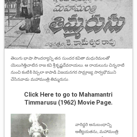
తెలుగు భాషా సౌందర్యాన్ని తన సుందర కవితా మధురిమలతో
యెలుగెత్తిచాటిన రాజ కవి శ్రీకృష్ణదేవరాయలు. ఆ రాయలును చిన్ననాటి
నుంచి కంటికి రెప్పలా కాపాడి విజయనగర సామ్రాజ్య సార్వభౌముని
చేసినవాడు మహామంత్రి తిమ్మరుసు.
Click Here to go to Mahamantri
Timmarusu (1962) Movie Page.
వారిద్దరి అనుబంధాన్ని
ఆత్యీయతను, మహామంత్రి