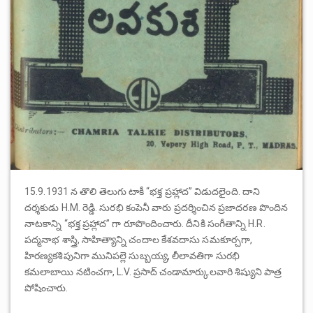
15.9.1931 న తొలి తెలుగు టాకీ “భక్త ప్రహ్లాద” విడుదలైంది. దాని
దర్శకుడు H.M. రెడ్డి. సురభి కంపెనీ వారు ప్రదర్శించిన ప్రజాదరణ పొందిన
నాటకాన్ని “భక్త ప్రహ్లాద” గా రూపొందించారు. దీనికి సంగీతాన్ని H.R.
పద్మనాభ శాస్త్రి, సాహిత్యాన్ని చందాల కేశవదాసు సమకూర్చగా,
హిరణ్యకశిపునిగా మునిపల్లె సుబ్బయ్య, లీలావతిగా సురభి
కమలాబాయి నటించగా, L.V. ప్రసాద్ చండామార్కులవారి శిష్యుని పాత్ర
పోషించారు.