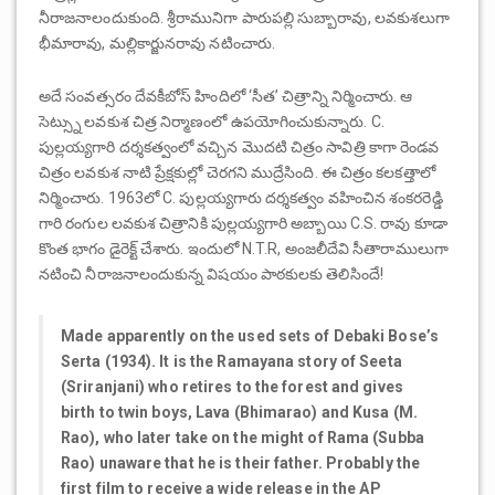
నీరాజనాలందుకుంది. శ్రీరామునిగా పారుపల్లి సుబ్బారావు, లవకుశలుగా
భీమారావు, మల్లికార్జునరావు నటించారు.
అదే సంవత్సరం దేవకీబోస్ హిందిలో ‘సీత’ చిత్రాన్ని నిర్మించారు. ఆ
సెట్స్ను లవకుశ చిత్ర నిర్మాణంలో ఉపయోగించుకున్నారు. C.
పుల్లయ్యగారి దర్శకత్వంలో వచ్చిన మొదటి చిత్రం సావిత్రి కాగా రెండవ
చిత్రం లవకుశ నాటి ప్రేక్షకుల్లో చెరగని ముద్రేసింది. ఈ చిత్రం కలకత్తాలో
నిర్మించారు. 1963లో C. పుల్లయ్యగారు దర్శకత్వం వహించిన శంకరరెడ్డి
గారి రంగుల లవకుశ చిత్రానికి పుల్లయ్యగారి అబ్బాయి C.S. రావు కూడా
కొంత భాగం డైరెక్ట్ చేశారు. ఇందులో N.T.R, అంజలీదేవి సీతారాములుగా
నటించి నీరాజనాలందుకున్న విషయం పాఠకులకు తెలిసిందే!
Made apparently on the used sets of Debaki Bose’s
Serta (1934). It is the Ramayana story of Seeta
(Sriranjani) who retires to the forest and gives
birth to twin boys, Lava (Bhimarao) and Kusa (M.
Rao), who later take on the might of Rama (Subba
Rao) unaware that he is their father. Probably the
first film to receive a wide release in the AP