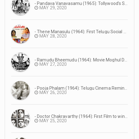
- Pandava Vanavasamu (1965): Tollywood’s Super Hit Mythology #TeluguCinemaHistory
MAY 29, 2020
- Thene Manasulu (1964): First Telugu Social Film in Eastmancolor | Superstar Krishna’s Debut as Main Lead | #TeluguCinemaHistory
MAY 28, 2020
- Ramudu Bheemudu (1964): Movie Moghul D Rama Naidu’s Suresh Productions Debut Film | NTR’s First Dual Role Film | #TeluguCinemaHistory
MAY 27, 2020
- Pooja Phalam (1964): Telugu Cinema Reminiscence #TeluguCinemaHistory
MAY 26, 2020
- Doctor Chakravarthy (1964): First Film to win the Nandi Award #TeluguCinemaHistory
MAY 25, 2020