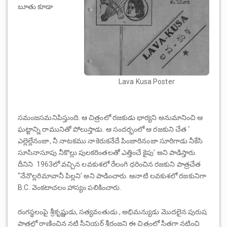
బూతు కూడా
Lava Kusa Poster
సమంజసమనిపిస్తుంది. ఆ చిత్రంలో రజకుడు భార్యని అనుమానించి ఆ
ఘట్టాన్ని రామునితో పోలుస్తాడు. ఆ సందర్భంలో ఆ రజకుని చేత ‘
ఎల్లెల్లేనంజా, నీ నాటకము నాకెరుకనేదే పింజారినంజా సూరిగాడు నీకేసి
సూసినాసూపు నీకొల్లు పులకరింతలతో ఎత్తించే కైపు’ అని పాడిస్తారు.
దీనిని 1963లో వచ్చిన లవకుశలో రేలంగి ధరించిన రజకుని పాత్రచేత
“నేనొల్లరిమావానీ పిల్లని’ అని పాడించారు. ఆనాటి లవకుశలో రజకునిగా
B.C. వెంకటాచలం హాస్యం పలికించారు.
రంగస్థలంపై శ్రీకృష్ణుడు, సత్యవంతుడు , అభిమన్యుడు మొదలైన పురుష
పాత్రల్లో రాణించిన నటి సీనియర్ శ్రీరంజని ఈ చిత్రంలో సీతగా నటించి