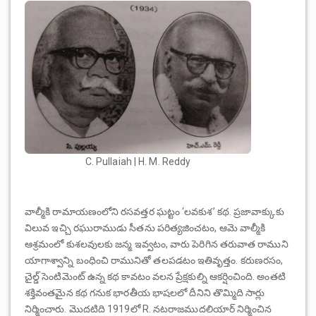
C. Pullaiah | H. M. Reddy
వాల్మీకి రామాయణంలోని రసవత్తర ఘట్టం ‘లవకుశ’ కథ. ప్రజావాక్కుకు
విలువ ఇచ్చి రఘురాముడు సీతను పరిత్యజించటం, ఆమె వాల్మీకి
ఆశ్రమంలో కుశలవులకు జన్మ ఇవ్వటం, వారు పెరిగిన తరువాత రాముని
యాగాశ్వాన్ని బంధించి రామునితో తలపడటం ఇతివృత్తం. కరుణరసం,
చైల్డ్ సెంటిమెంట్ ఉన్న కథ కావటం వలన ప్రేక్షకుల్ని ఆకర్షించింది. అంతటి
శక్తివంతమైన కథ గనుక భారతీయ భాషలలో దీనిని తొమ్మిది సార్లు
నిర్మించారు. మొదటిది 1919లో R. నటరాజముదలియార్ నిర్మించిన