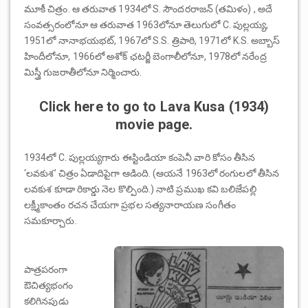
మూకీ చిత్రం. ఆ తరువాత 1934లో S. సౌందరరాజన్ (తమిళం) , అదే
సంవత్సరంలోనూ ఆ తరువాత 1963లోనూ తెలుగులో C. పుల్లయ్య,
1951లో నానాభయభట్, 1967లో S.S. త్రిపాఠి, 1971లో K.S. అబ్బాస్
హిందీలోనూ, 1966లో అశోక్ ఛటర్జీ బెంగాలీలోనూ, 1978లో నరేంద్ర
మిస్త్రీ గుజరాతీలోనూ నిర్మించారు.
Click here to go to Lava Kusa (1934)
movie page.
1934లో C. పుల్లయ్యగారు ఈస్టిండియా కంపెనీ వారి కోసం తీసిన
‘లవకుశ’ చిత్రం ఏడాదిపైగా ఆడింది. (ఆయనే 1963లో రంగులలో తీసిన
లవకుశ కూడా రికార్డు నెల కొల్పింది.) నాటి ప్రముఖ కవి బలిజేపల్లి
లక్ష్మీకాంతం రచన చేయగా ప్రభల సత్యనారాయణ సంగీతం
సమకూర్చారు.
పాత్రపరంగా
ఔచిత్యభంగం
కలిగినపుడు