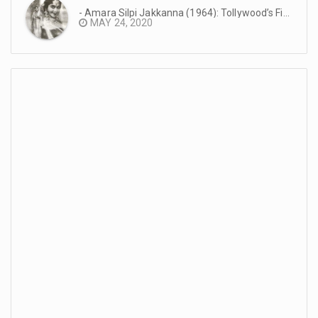
- Amara Silpi Jakkanna (1964): Tollywood’s First Eastmancolor Production #TeluguCinemaHistory
MAY 24, 2020