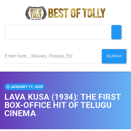
SEARCH
JANUARY 17, 2020
LAVA KUSA (1934): THE FIRST
BOX-OFFICE HIT OF TELUGU
CINEMA