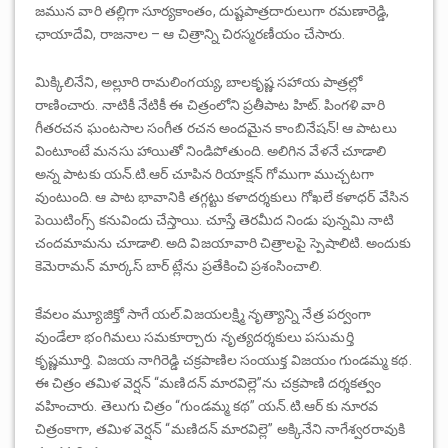
జమున వారి తల్లిగా సూర్యకాంతం, దుష్టపాత్రదారులుగా రమణారెడ్డి,
ఛాయాదేవి, రాజనాల – ఆ చిత్రాన్ని చిరస్మరణీయం చేసారు.
మిక్కిలినేని, అల్లూరి రామలింగయ్య, బాలకృష్ణ సహాయ పాత్రల్లో
రాణించారు. నాటికీ నేటికీ ఈ చిత్రంలోని ప్రతీపాట హిట్. పింగళి వారి
గీతరచన ఘంటసాల సంగీత రచన అందమైన కాంబినేషన్! ఆ పాటలు
వింటూంటే మనసు హాయితో నిండిపోతుంది. అలిగిన వేళనే చూడాలి
అన్న పాటకు యన్.టి.ఆర్ చూపిన రియాక్షన్ గోముగా ముచ్చటగా
వుంటుంది. ఆ పాట భావానికి తగ్గట్టు కళాదర్శకులు గోఖలే కళాధర్ వేసిన
పెయిటింగ్స్ కనువిందు చేస్తాయి. చూస్తే తెరమీద నిండు పున్నమి నాటి
చందమామను చూడాలి. అది విజయావారి చిత్రాలపై స్పెషాలిటి. అందుకు
కెమెరామన్ మార్కస్ బార్ ట్లేను ప్రతేకించి ప్రశంసించాలి.
కేవలం మ్యూజిక్తో సాగే యల్.విజయలక్ష్మి నృత్యాన్ని నేత్ర పర్వంగా
వుండేలా భంగిమలు సమకూర్చారు నృత్యదర్శకులు పసుమర్తి
కృష్ణమూర్తి. విజయ నాగిరెడ్డి చక్రపాణిల సంయుక్త విజయం గుండమ్మ కథ.
ఈ చిత్రం తమిళ వెర్షన్ “మణిదన్ మారవిల్లె”ను చక్రపాణి దర్శకత్వం
వహించారు. తెలుగు చిత్రం “గుండమ్మ కథ” యన్.టి.ఆర్ కు నూరవ
చిత్రంకాగా, తమిళ వెర్షన్ “మణిదన్ మారవిల్లె” అక్కినేని నాగేశ్వరరావుకి