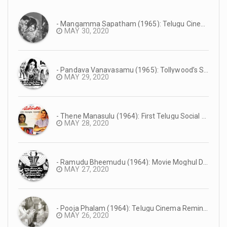
- Mangamma Sapatham (1965): Telugu Cinema Reminiscence #TeluguCinemaHistory
MAY 30, 2020
- Pandava Vanavasamu (1965): Tollywood’s Super Hit Mythology #TeluguCinemaHistory
MAY 29, 2020
- Thene Manasulu (1964): First Telugu Social Film in Eastmancolor | Superstar Krishna’s Debut as Main Lead | #TeluguCinemaHistory
MAY 28, 2020
- Ramudu Bheemudu (1964): Movie Moghul D Rama Naidu’s Suresh Productions Debut Film | NTR’s First Dual Role Film | #TeluguCinemaHistory
MAY 27, 2020
- Pooja Phalam (1964): Telugu Cinema Reminiscence #TeluguCinemaHistory
MAY 26, 2020