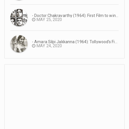
- Doctor Chakravarthy (1964): First Film to win the Nandi Award #TeluguCinemaHistory
MAY 25, 2020
- Amara Silpi Jakkanna (1964): Tollywood’s First Eastmancolor Production #TeluguCinemaHistory
MAY 24, 2020