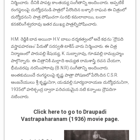
నిర్మించారు. దీనికి పాపట్ల కాంతయ్య సంగీతాన్ని అందించారు. అప్పటికే
రంగస్థలంపై దుర్యోధనుడి పాత్రలో పేరొందిన బళ్ళారి రాఘవ ఈ చిత్రంలో
దుర్యోధనుని పాత్ర పోషించగా సురభి కమలాబాయి, బందా
కనకలింగేశ్వరరావు ఇతర ముఖ్య పాత్రల్నిపోషించారు.
H.M. రెడ్డికి బావ అయినా H.V. బాబు దర్శకత్వంలో అదే కథను ‘ద్రౌపది
వస్త్రాపహరణం’ పేరుతో సరస్వతి టాకీస్ వారు నిర్మించారు. ఈ చిత్ర
నిర్మాణంలో పారుపల్లి శేషయ్య, K. సుబ్బారావు, గూడవల్లి రామబ్రహ్మం
పాల్గొన్నారు. ఈ చిత్రానికి మల్లాది అచ్యుత రామశాస్త్రి రచన చేయగా,
భీమవరపు నరసింహారావు (B.N.R) సంగీతాన్ని అందించారు.
అంతకుముందే రంగస్థలంపై కృష్ణ పాత్రా పోషణలో పేరొందిన C.S.R.
ఆంజనేయులు శ్రీ కృష్ణునిగా, యడవల్లి సూర్యనారాయణ దుర్యోధనునిగా,
1935లో హరిశ్చంద్ర ద్వారా పరిచయమైన నటి కన్నాంబ ద్రౌపదిగా
నటించారు.
Click here to go to Draupadi
Vastrapaharanam (1936) movie page.