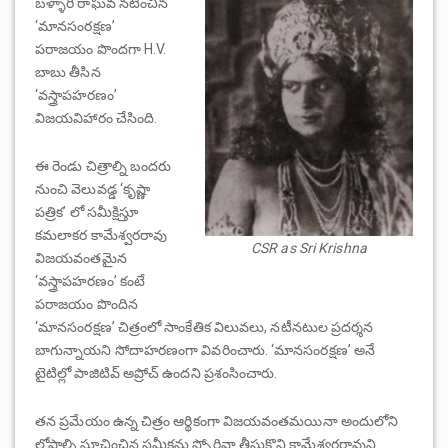
బళ్ళారి రాఘవ నటించిన
‘మానసంరక్షణ’
పరాజయం పొందగా H.V.
బాబు తీసిన
‘వస్త్రాపహరణం’
విజయవిహారం చేసింది.
ఈ రెండు చిత్రాల్ని బందరు
నుంచి వెలువడ్డ ‘కృష్ణా
పత్రిక’ లో సమీక్షిస్తూ
కమలాకర కామేశ్వరరావు
CSR as Sri Krishna
విజయవంతమైన
‘వస్త్రాపహరణం’ కంటే
పరాజయం పొందిన
‘మానసంరక్షణ’ చిత్రంలో సాంకేతిక విలువలు, నటీనటుల ప్రదర్శన
బాగున్నాయని సోదాహరణంగా వివరించారు. ‘మానసంరక్షణ’ అనే
టైటిల్లో పాజిటివ్ అప్రోచ్ ఉందని ప్రశంసించారు.
తన ప్రమేయం ఉన్న చిత్రం ఆర్థికంగా విజయవంతమయినా అందులోని
లోపాల్ని సూచించిన సమీక్షను స్పోర్టివ్గా తీసుకొని కామేశ్వరరావుని