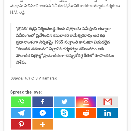
మద్రాసు పిలిపించి ఆయన సినీరంగప్రవేశానికి కారకులయ్యారు దర్శకులు
H.M. రెడ్డి.
‘ద్రౌపది’ కథపై నిర్మించబడ్డ రెండు చిత్రాలను సమీక్షించి తద్వారా
సినీరంగంలో ప్రవేశించిన కమలాకర కామేశ్వరరావు అదె కథ
ప్రధానాంశంగా నిర్మితమై 1965 సంక్రాంతి కానుకగా విడుదలైన
“పాండవ వనవాసం” చిత్రానికి దర్శకత్వం వహించటం అది
పౌరాణిక చిత్రాల్లో ప్రామాణికంగా చెప్పుకోదగ్గ రీతిలో రూపొందటం
విశేషం.
Source: 101 C
, S V Ramarao
Spread the love: