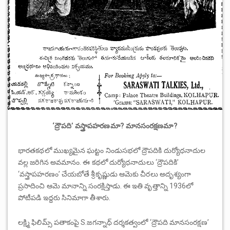
‘
ద్రౌపది
’
వస్త్రాపహరణమా
?
మానసంరక్షణమా
?
భారతకథలో ముఖ్యమైన ఘట్టం నిండుసభలో ద్రౌపదికి దుర్యోధనాదుల
వల్ల జరిగిన అవమానం. ఈ కథలో దుర్యోధనాదులు ‘ద్రౌపదికి’
‘వస్త్రాపహరణం’ చేయబోతే శ్రీకృష్ణుడు ఆమెకు చీరలు అదృశ్యంగా
ప్రసాదించి ఆమె మానాన్ని సంరక్షిస్తాడు. ఈ ఇతి వృత్తాన్ని 1936లో
పోటీపడి ఇద్దరు సినిమాగా తీశారు.
లక్ష్మి ఫిలిమ్స్ పతాకంపై S.జగన్నాధ్ దర్శకత్వంలో ‘ద్రౌపది మానసంరక్షణ’