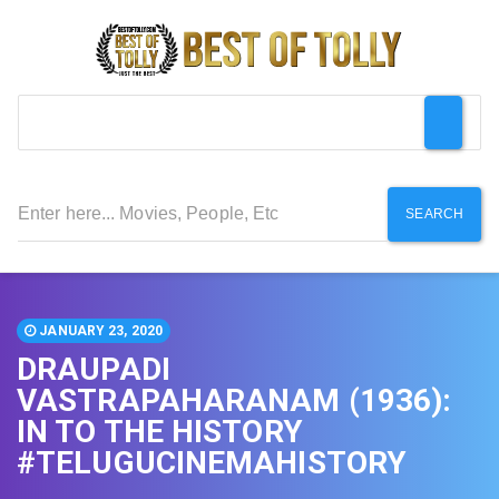
SEARCH
JANUARY 23, 2020
DRAUPADI
VASTRAPAHARANAM (1936):
IN TO THE HISTORY
#TELUGUCINEMAHISTORY