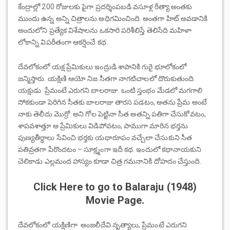
కేంద్రాల్లో 200 రోజులకు పైగా ప్రదర్శింపబడి వసూళ్ల రీత్యా అంతకు
ముందు ఉన్న అన్ని చిత్రాలను అధిగమించింది. అంతగా హిట్ అవడానికి
అందులోని ప్రత్యేక విశేషాలను ఒకసారి పరిశీలిస్తే తెలిసేది మహిళా
లోకాన్ని విపరీతంగా ఆకర్షించే కథ.
దేవలోకంలో యక్ష ప్రేమికులు ఇంద్రుడి శాపానికి గురై భూలోకంలో
జన్మిస్తారు. యక్షిణి ఆయో నిజ సీతగా నాగటిచాలలో దొరుకుతుంది.
యక్షుడు ప్రేమంటే ఎరుగని బాలరాజు. ఒంటి స్తంభం మేడలో మగగాలి
సోకకుండా పెరిగిన సీతకు బాలరాజు తారస పడటం, అతను ప్రేమ అంటే
నాకు తెలీదు మొర్రో అని గోల పెట్టినా సీత అతన్ని పతిగా చేసుకోవటం,
శాపవశాత్తూ ఆ ప్రేమికులు విడిపోవటం, పాముగా మారిన భర్తను
పుణ్యతీర్ధాలు సేవించి భర్తకు యథారూపం వచ్చేలా చేసుకుని సీత
పతివ్రతగా పేరొందటం – సూక్ష్మంగా ఇదీ కథ. ఇందులో కథానాయకుని
చెలికాడు ఎల్లమంద హాస్యం కూడా చిత్ర గమనానికి దోహదం చేస్తుంది.
Click Here to go to Balaraju (1948)
Movie Page.
దేవలోకంలో యక్షిణిగా అంజలీదేవి నృత్యాలు, ప్రేమంటే ఎరుగని