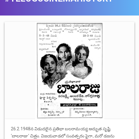
26.2.1948న విడుదలైన ప్రతిభా బలరామయ్య అద్భుత సృష్టి
‘బాలరాజు’ చిత్రం. విజయవాడలో సంవత్సరం పైగా, మరో డజను