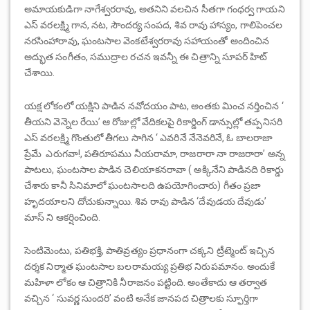
అమాయకుడిగా నాగేశ్వరరావు, అతనిని వలచిన సీతగా గంధర్వ గాయని
ఎస్ వరలక్ష్మి గాన, నట, సౌందర్య సంపద, శివ రావు హాస్యం, గాలిపెంచల
నరసింహారావు, ఘంటసాల వెంకటేశ్వరరావు సహాయంతో అందించిన
అద్భుత సంగీతం, సముద్రాల రచన ఇవన్నీ ఈ చిత్రాన్ని సూపర్ హిట్
చేశాయి.
యక్ష లోకంలో యక్షిని పాడిన నవోదయం పాట, అంతకు మించ నర్తించిన ‘
తీయని వెన్నెల రేయి’ ఆ రోజుల్లో వేదికలపై రికార్డింగ్ డాన్సుల్లో తప్పనిసరి
ఎస్ వరలక్ష్మి గొంతులో తీగలు సాగిన ‘ ఎవరినే నేనెవరినే, ఓ బాలరాజా
ప్రేమే ఎరుగవా!, పతిరూపము నీయరామా, రాజరారా నా రాజరారా’ అన్న
పాటలు, ఘంటసాల పాడిన చెలియాకనరావా ( అక్కినేని పాడినది రికార్డు
చేశారు కానీ సినిమాలో ఘంటసాలది ఉపయోగించారు) గీతం ప్రజా
హృదయాలని దోచుకున్నాయి. శివ రావు పాడిన ‘దేవుడయ దేవుడు’
మాస్ ని ఆకర్షించింది.
సెంటిమెంటు, పతిభక్తి, పాతివ్రత్యం ప్రధానంగా చక్కని ట్రీట్మెంట్ ఇచ్చిన
దర్శక నిర్మాత ఘంటసాల బలరామయ్య ప్రతిభ నిరుపమానం. అందుకే
మహిళా లోకం ఆ చిత్రానికి నీరాజనం పట్టింది. అంతేకాదు ఆ తర్వాత
వచ్చిన ‘ సువర్ణ సుందరి’ వంటి అనేక జానపద చిత్రాలకు స్ఫూర్తిగా