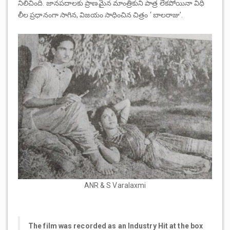
నిలిచింది. జానపదాలకు ప్రాణమైన మాంత్రికుని పాత్ర లేకపోయినా విధి
లీల ప్రధానంగా సాగిన, విజయం సాధించిన చిత్రం ‘ బాలరాజు’.
ANR & S Varalaxmi
The film was recorded as an Industry Hit at the box