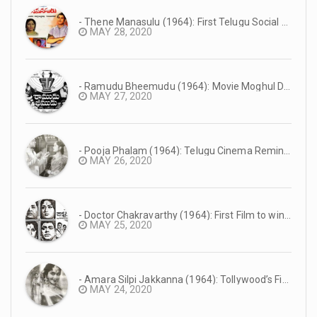
- Thene Manasulu (1964): First Telugu Social Film in Eastmancolor | Superstar Krishna’s Debut as Main Lead | #TeluguCinemaHistory
MAY 28, 2020
- Ramudu Bheemudu (1964): Movie Moghul D Rama Naidu’s Suresh Productions Debut Film | NTR’s First Dual Role Film | #TeluguCinemaHistory
MAY 27, 2020
- Pooja Phalam (1964): Telugu Cinema Reminiscence #TeluguCinemaHistory
MAY 26, 2020
- Doctor Chakravarthy (1964): First Film to win the Nandi Award #TeluguCinemaHistory
MAY 25, 2020
- Amara Silpi Jakkanna (1964): Tollywood’s First Eastmancolor Production #TeluguCinemaHistory
MAY 24, 2020