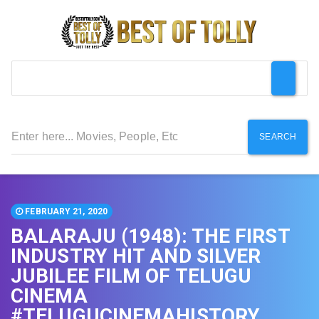
SEARCH
FEBRUARY 21, 2020
BALARAJU (1948): THE FIRST
INDUSTRY HIT AND SILVER
JUBILEE FILM OF TELUGU
CINEMA
#TELUGUCINEMAHISTORY